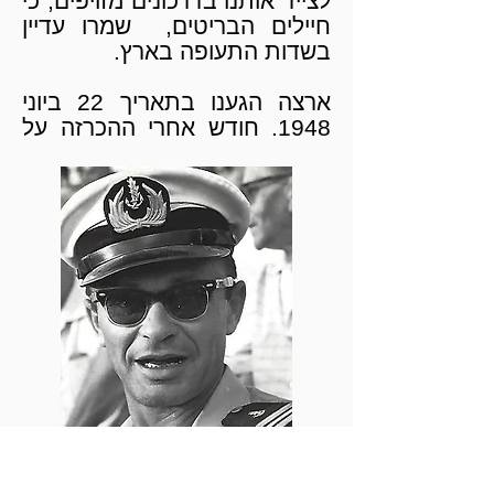
לצייד אותנו בדרכונים מזויפים, כי
חיילים הבריטים, שמרו עדיין
בשדות התעופה בארץ.
ארצה הגענו בתאריך 22 ביוני
1948. חודש אחרי ההכרזה על
הקמת המדינה. הייתי אחד בין
כ-3,000 עולים שהגיעו ארצה
בעליה זו. התנועה הפוליטית
שהביאה אותנו, דאגה לצייד
אותנו בדרכונים מזויפים כי
החיילים הבריטים שמרו עדיין,
בשדות התעופה בארץ.
בקיצור, ב-8 בבוקר אכלנו ארוחת
הבוקר, בשדה תעופה של רומא.
אחרי 8 שעות של טיסה במטוס
דקוטה, נחתנו בשדה התעופה
של חיפה. מיד אחר כך, אכלנו
ארוחת ערב ישראלית, עם סלט