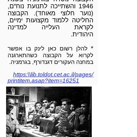
1946 והשתייכה לתנועת נוח"ם,
(נוער חלוצי מאוחד). הקבוצה
החליטה ללמוד מקצועות ימיים,
לקראת העלייה למדינה
היהודית.
*
להלן רשום כאן לינק בו אפשר
לקרוא על הקבוצה כשהתארגנה
במחנה העקורים דגנדורף, בגרמניה.
https:\\lib.toldot.cet.ac.il/pages/
printitem.asap?item=16251