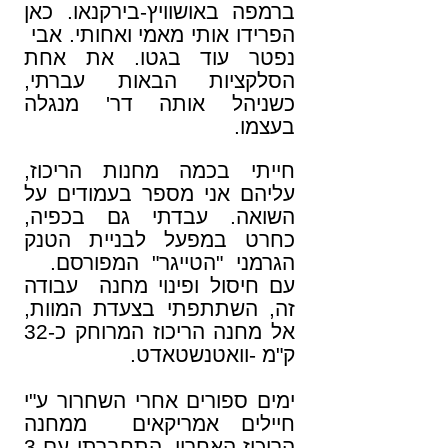
ברמפה באושוויץ-בירקנאו. כאן
הפרידו אותי מאמי ואחותי. אבי
נפטר עוד בגטו. את אחת
הסלקציות הבאות עברתי,
כשניהל אותה דר' מנגלה
בעצמו.
חייתי בכמה מחנות הריכוז,
עליהם אני מספר בעמודים על
השואה. עבדתי גם בכפיה,
כחרט במפעל לבניית הטנק
הגרמני "הטייגר" המפורסם.
עם חיסול ופינוי מחנה עבודה
זה, השתתפתי בצעדת המוות,
אל מחנה הריכוז המרוחק
כ-32
ק"מ -וואטנשטאדט.
ימים ספורים אחרי השחרור ע"י
חיילים אמריקאים ממחנה
הריכוז האחרון, התחברתי עם 3