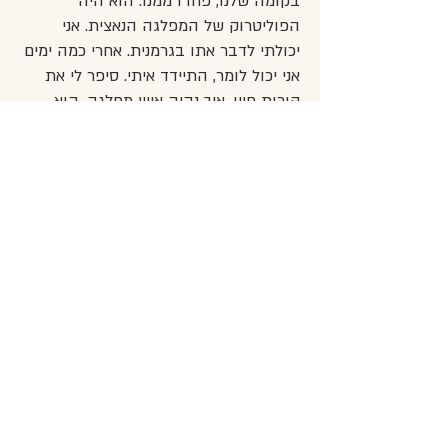
בקומה שלנו, פחדו ממנו. הוא היה
הפוליטרוק של המפלגה הנאצית. אני
יכולתי לדבר אתו בגרמנית. אחרי כמה ימים
אני יכול לומר, התיידד איתי. סיפר לי את
קורות חייו, איך נהיה איש מפלגה. הוא
סיפר לי שהוא למד אופטיקה אבל בשנות
ה-30 לא היה יכול להתפרנס, להשיג
עבודה במקצוע. התנועה הנאצית אפשרה
לו ללמוד מכניקה ולקבל גם עבודה
ופרנסה.
אכן הצלחתי לתקשר אתו. ראשית, כי
דיברתי גרמנית רהוטה, שנית הוא העריך
אותי בכך שאחרי יום, יומיים של הדרכה
שלו, יכולתי להפעיל את המחרטה לבד
ובעיקר, לא גרמתי נזק לסכיני המחרטה.
הוא שאל אותי שאלות ואני סיפרתי ותיארתי
לו מה שעברתי במחנות הריכוז. יום אחד