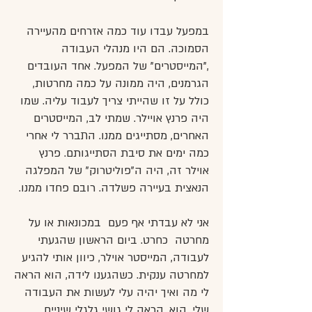
במפעל עבדו עוד כמה אזרחים מהעיירה
הסמוכה. הם היו מנהלי העבודה
,"המייסטרים" של המפעל. אחד העובדים
הגרמנים, היה ממונה על כמה מחרטות,
כולל על זו שהייתי צריך לעבוד עליה. שמו
היה פרנץ אויילר. שמתי לב, המייסטרים
האחרים, מסתייגים ממנו. התברר לי אחרי
כמה ימים את סיבת הסתייגותם. פרנץ
אוילר זה, היה ה"פוליטרוק" של המפלגה
הנאצית בעיירה פשלדה. רובם פחדו ממנו.
אני לא עבדתי אף פעם במכונאות או על
מחרטה כחרט. ביום הראשון שהגעתי
לעבודה, המייסטר אוילר, כיוון אותי להגיע
למחרטה ענקית. כשהגענו לידה, הוא הראה
לי מה ואיך יהיה עלי לעשות את העבודה
שלי. הוא, הראה לי גושי גלגלי שיניים